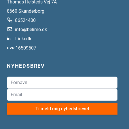
Thomas Helsteds Vej 7A
8660
Skanderborg
86524400
info@belimo.dk
in
LinkedIn
16509507
CVR
NYHEDSBREV
Tilmeld mig nyhedsbrevet