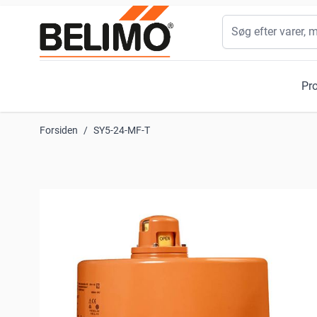
Skip to Content
Søg
Pr
Forsiden
/
SY5-24-MF-T