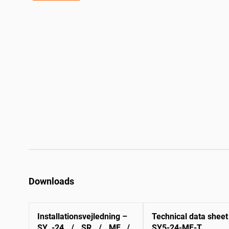
Downloads
Installationsvejledning –
Technical data sheet
SY..-24.. / ..SR.. / ..MF.. /
SY5-24-MF-T