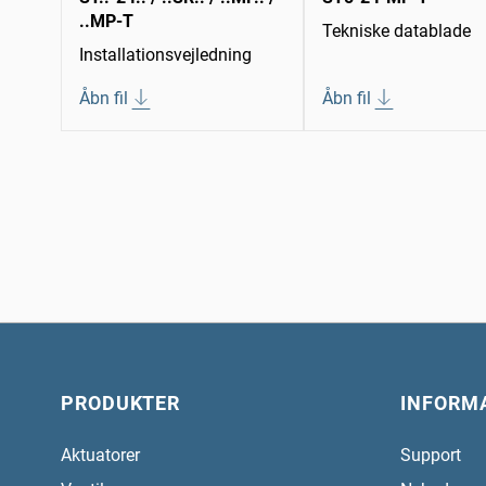
..MP-T
Tekniske datablade
Installationsvejledning
Åbn fil
Åbn fil
PRODUKTER
INFORM
Aktuatorer
Support