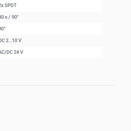
2x SPDT
30 s / 90°
90°
DC 2...10 V
AC/DC 24 V