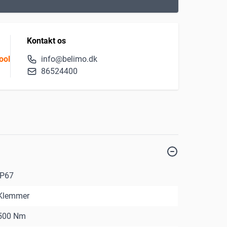
Kontakt os
ool
info@belimo.dk
86524400
IP67
Klemmer
500 Nm