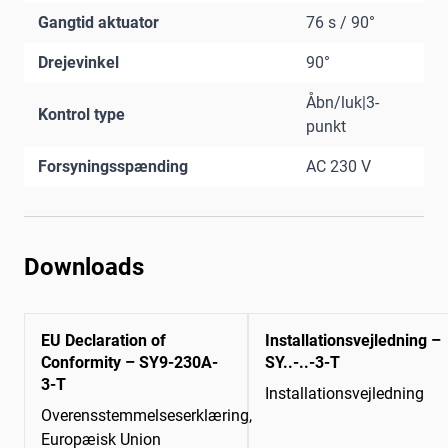
Gangtid aktuator
76 s / 90°
Drejevinkel
90°
Åbn/luk|3-
Kontrol type
punkt
Forsyningsspænding
AC 230 V
Downloads
EU Declaration of
Installationsvejledning –
Conformity – SY9-230A-
SY..-..-3-T
3-T
Installationsvejledning
Overensstemmelseserklæring,
Europæisk Union