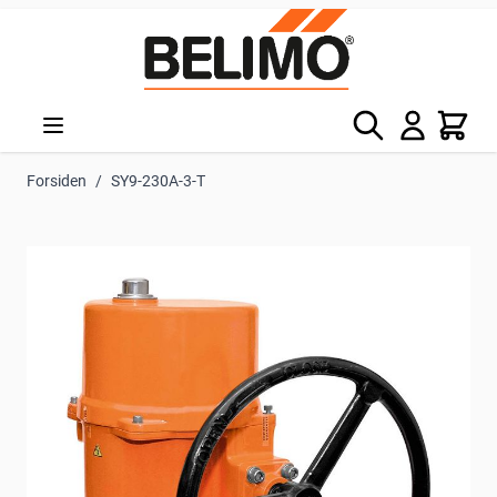
Skip to Content
Søg
Kurv
Forsiden
/
SY9-230A-3-T