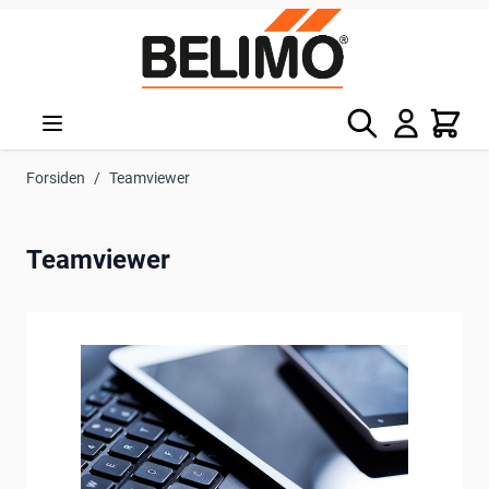
Skip to Content
Søg
Kurv
Forsiden
/
Teamviewer
Teamviewer