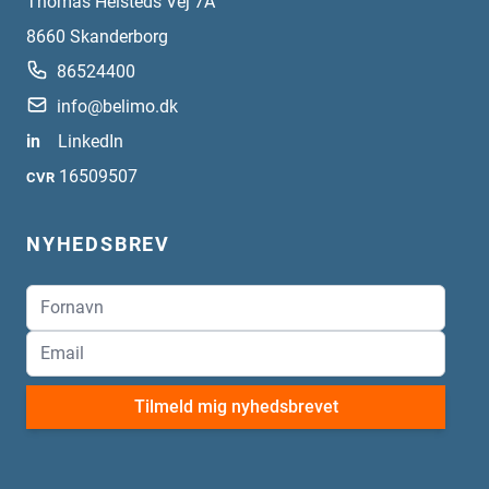
Thomas Helsteds Vej 7A
8660
Skanderborg
86524400
info@belimo.dk
in
LinkedIn
16509507
CVR
NYHEDSBREV
Tilmeld mig nyhedsbrevet