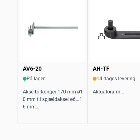
AV6-20
AH-TF
På lager
14 dages levering
Akselforlænger 170 mm ø1
Aktuatorarm...
0 mm til spjældaksel ø6...1
6 mm...