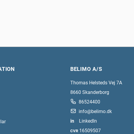
ATION
BELIMO A/S
Thomas Helsteds Vej 7A
8660
Skanderborg
86524400
info@belimo.dk
in
LinkedIn
lar
16509507
CVR