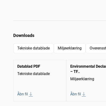
Downloads
Tekniske datablade
Miljøerklæring
Overenss
Datablad PDF
Environmental Decla
– TF..
Tekniske datablade
Miljøerklæring
Åbn fil
Åbn fil