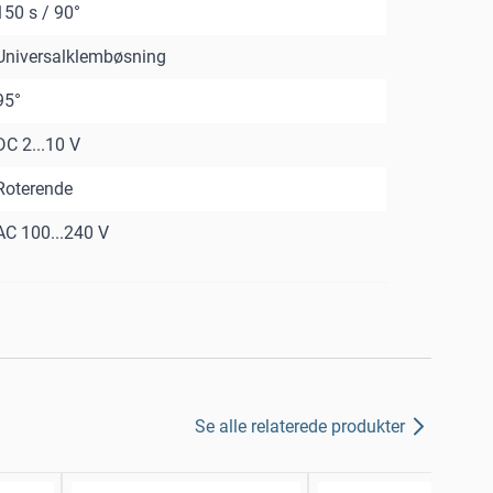
150 s / 90°
Universalklembøsning
95°
DC 2...10 V
Roterende
AC 100...240 V
Se alle relaterede produkter