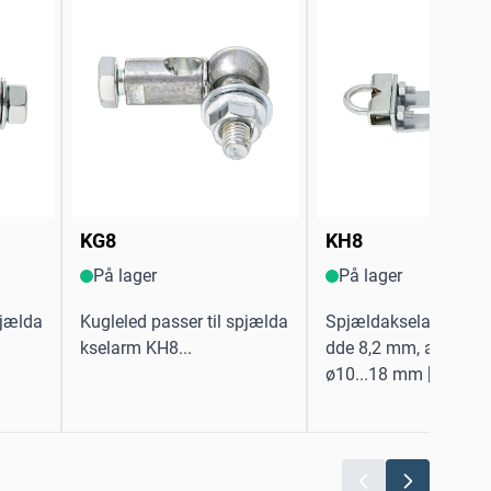
KG8
KH8
På lager
På lager
pjælda
Kugleled passer til spjælda
Spjældakselarm Spal
kselarm KH8...
dde 8,2 mm, akselstø
ø10...18 mm [3/8...3/4