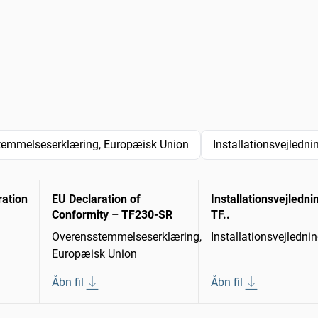
temmelseserklæring, Europæisk Union
Installationsvejledni
ration
EU Declaration of
Installationsvejledni
Conformity – TF230-SR
TF..
Overensstemmelseserklæring,
Installationsvejledni
Europæisk Union
Åbn fil
Åbn fil