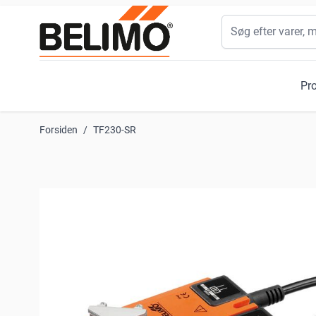
Skip to Content
Søg
Pr
Forsiden
/
TF230-SR