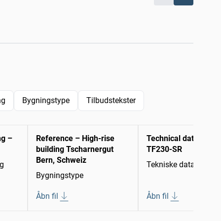
ng
Bygningstype
Tilbudstekster
ng –
Reference – High-rise
Technical data sheet
building Tscharnergut
TF230-SR
Bern, Schweiz
ng
Tekniske datablade
Bygningstype
Åbn fil
Åbn fil