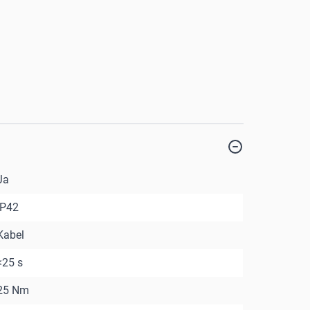
Ja
IP42
Kabel
<25 s
25 Nm