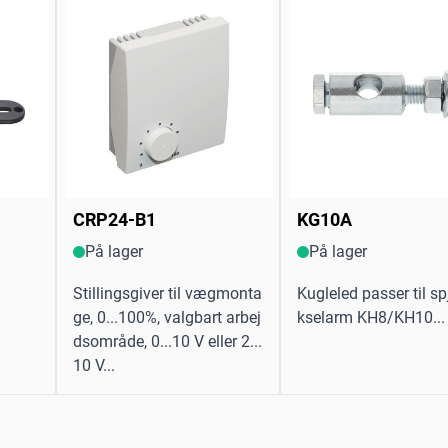
CRP24-B1
KG10A
På lager
På lager
Stillingsgiver til vægmonta
Kugleled passer til s
ge, 0...100%, valgbart arbej
kselarm KH8/KH10...
dsområde, 0...10 V eller 2...
10 V...