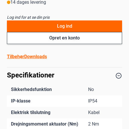
14 dages levering
Log ind for at se din pris
Log ind
Opret en konto
Tilbehør
Downloads
Specifikationer
Sikkerhedsfunktion
No
IP-klasse
IP54
Elektrisk tilslutning
Kabel
Drejningsmoment aktuator (Nm)
2 Nm