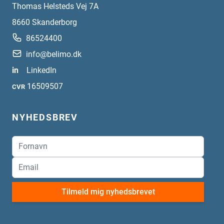
Thomas Helsteds Vej 7A
8660
Skanderborg
86524400
info@belimo.dk
in
LinkedIn
16509507
CVR
NYHEDSBREV
Tilmeld mig nyhedsbrevet