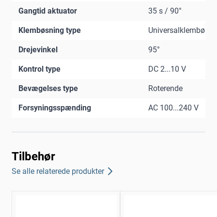
Gangtid aktuator
35 s / 90°
Klembøsning type
Universalklembøsni
Drejevinkel
95°
Kontrol type
DC 2...10 V
Bevægelses type
Roterende
Forsyningsspænding
AC 100...240 V
Tilbehør
Se alle relaterede produkter