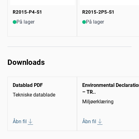
R2015-P4-S1
R2015-2P5-S1
På lager
På lager
Downloads
Datablad PDF
Environmental Declaratio
– TR..
Tekniske datablade
Miljøerklæring
Åbn fil
Åbn fil