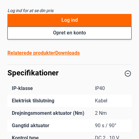
Log ind for at se din pris
Log ind
Opret en konto
Relaterede produkter
Downloads
Specifikationer
IP-klasse
IP40
Elektrisk tilslutning
Kabel
Drejningsmoment aktuator (Nm)
2 Nm
Gangtid aktuator
90 s / 90°
Kontrol type
DC 2...10 V