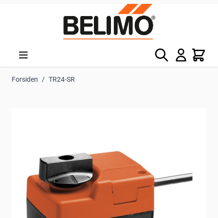
Skip to Content
Søg
Kurv
Forsiden
/
TR24-SR