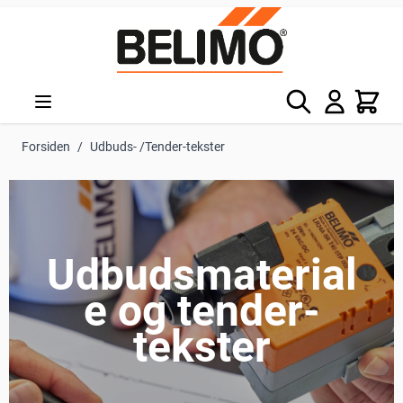
Skip to Content
Søg
Kurv
Forsiden
/
Udbuds- /Tender-tekster
Udbudsmaterial
e og tender-
tekster