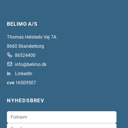
BELIMO A/S
Thomas Helsteds Vej 7A
8660
Skanderborg
86524400
info@belimo.dk
in
LinkedIn
16509507
CVR
NYHEDSBREV