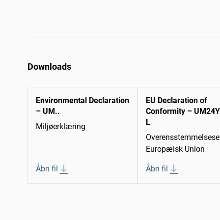
Downloads
Environmental Declaration
EU Declaration of
– UM..
Conformity – UM24Y
L
Miljøerklæring
Overensstemmelseser
Europæisk Union
Åbn fil
Åbn fil