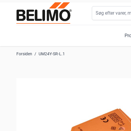
Skip to Content
Søg
Pr
Forsiden
/
UM24Y-SR-L.1