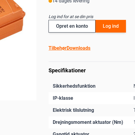
14 dages levering
Log ind for at se din pris
Opret en konto
Log ind
Tilbehør
Downloads
Specifikationer
Sikkerhedsfunktion
IP-klasse
Elektrisk tilslutning
Drejningsmoment aktuator (Nm)
Gangtid aktuator