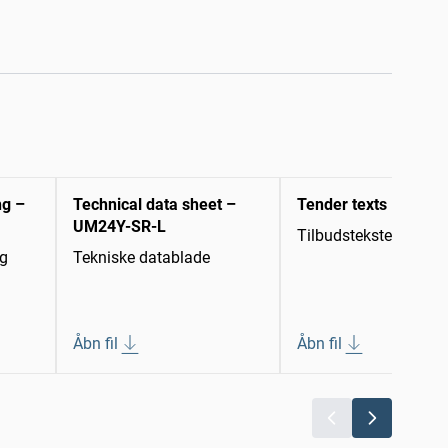
ng –
Technical data sheet –
Tender texts
UM24Y-SR-L
Tilbudstekster
ng
Tekniske datablade
Åbn fil
Åbn fil