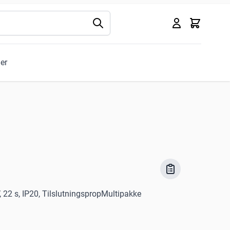
Kurv
ler
, 22 s, IP20, TilslutningspropMultipakke