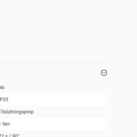
No
IP20
Tilslutningsprop
1 Nm
22 s / 90°