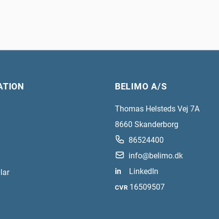
ATION
BELIMO A/S
Thomas Helsteds Vej 7A
8660
Skanderborg
86524400
info@belimo.dk
in
LinkedIn
lar
16509507
CVR