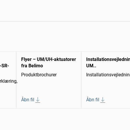
Flyer – UM/UH-aktuatorer
Installationsvejledni
-SR-
fra Belimo
UM..
Produktbrochurer
Installationsvejledni
klæring,
Åbn fil
Åbn fil