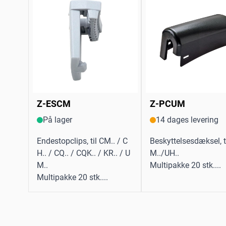
Z-ESCM
Z-PCUM
På lager
14 dages levering
Endestopclips, til CM.. / C
Beskyttelsesdæksel, t
H.. / CQ.. / CQK.. / KR.. / U
M../UH..
M..
Multipakke 20 stk....
Multipakke 20 stk....