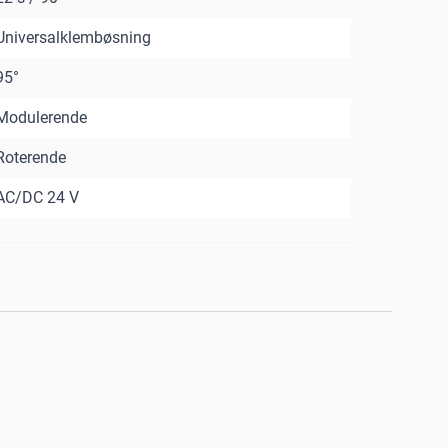
Universalklembøsning
95°
Modulerende
Roterende
AC/DC 24 V