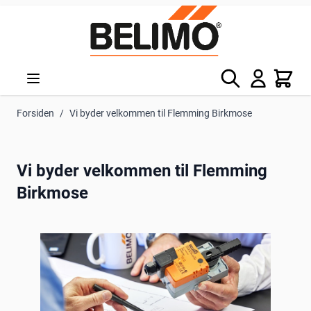
Skip to Content
Søg
Kurv
Forsiden
/
Vi byder velkommen til Flemming Birkmose
Vi byder velkommen til Flemming
Birkmose