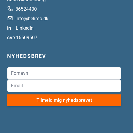
86524400
info@belimo.dk
in
LinkedIn
16509507
CVR
NYHEDSBREV
Tilmeld mig nyhedsbrevet