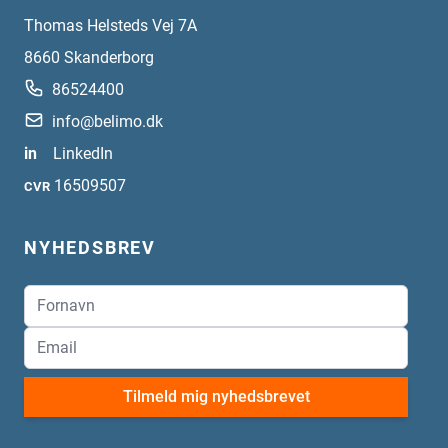
Thomas Helsteds Vej 7A
8660
Skanderborg
86524400
info@belimo.dk
in
LinkedIn
16509507
CVR
NYHEDSBREV
Tilmeld mig nyhedsbrevet