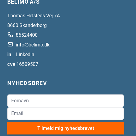
BELIMO A/S
Thomas Helsteds Vej 7A
8660
Skanderborg
86524400
info@belimo.dk
in
LinkedIn
16509507
CVR
NYHEDSBREV
Tilmeld mig nyhedsbrevet