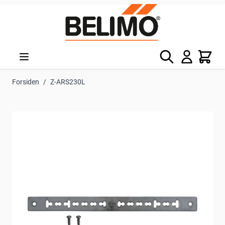
Skip to Content
Søg
Kurv
Forsiden
/
Z-ARS230L