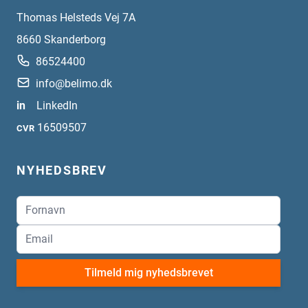
Thomas Helsteds Vej 7A
8660
Skanderborg
86524400
info@belimo.dk
in
LinkedIn
16509507
CVR
NYHEDSBREV
Tilmeld mig nyhedsbrevet