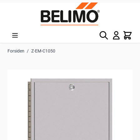
Skip to Content
Søg
Kurv
Forsiden
/
Z-EM-C1050