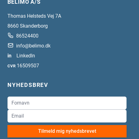
BELIMO A/S
Thomas Helsteds Vej 7A
8660
Skanderborg
86524400
info@belimo.dk
in
LinkedIn
16509507
CVR
NYHEDSBREV
Tilmeld mig nyhedsbrevet