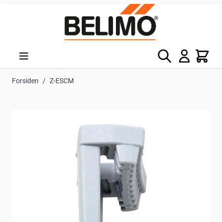
Skip to Content
Søg
Kurv
Forsiden
/
Z-ESCM