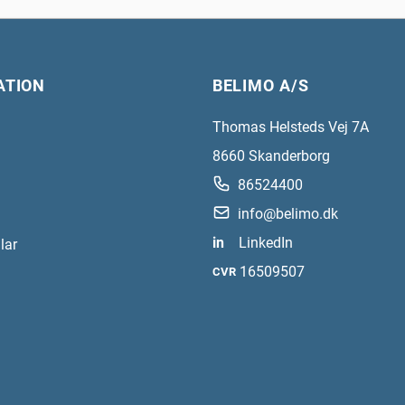
ATION
BELIMO A/S
Thomas Helsteds Vej 7A
8660
Skanderborg
86524400
info@belimo.dk
in
LinkedIn
lar
16509507
CVR