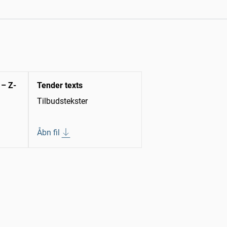
 – Z-
Tender texts
Tilbudstekster
Åbn fil