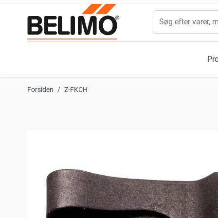
Skip to Content
Søg
Pr
Forsiden
/
Z-FKCH