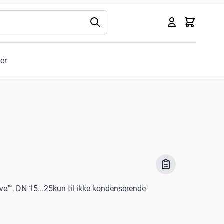
Kurv
ler
lve™, DN 15...25kun til ikke-kondenserende