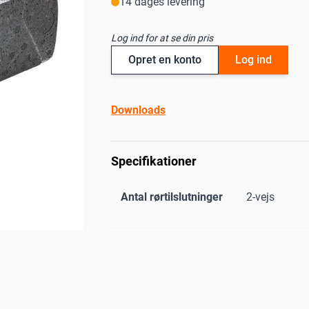
14 dages levering
Log ind for at se din pris
Opret en konto
Log ind
Downloads
Specifikationer
Antal rørtilslutninger
2-vejs