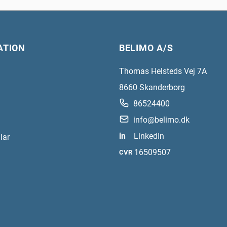
ATION
BELIMO A/S
Thomas Helsteds Vej 7A
8660
Skanderborg
86524400
info@belimo.dk
in
LinkedIn
lar
16509507
CVR