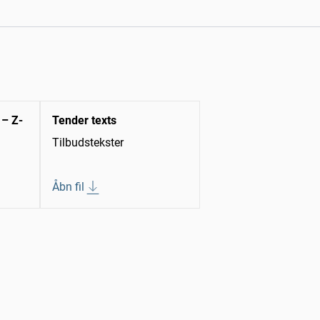
 – Z-
Tender texts
Tilbudstekster
Åbn fil