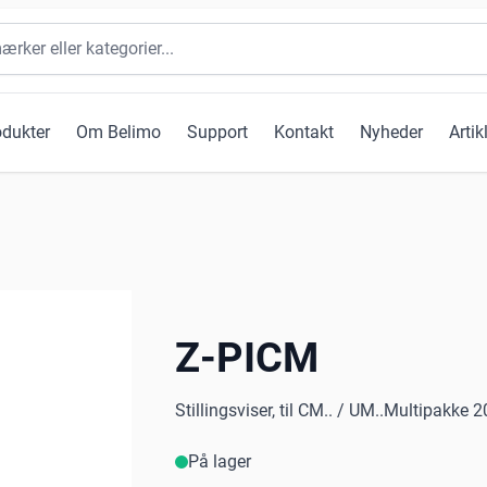
odukter
Om Belimo
Support
Kontakt
Nyheder
Artik
Z-PICM
Stillingsviser, til CM.. / UM..Multipakke 2
På lager