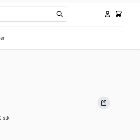
Kurv
ler
0 stk.