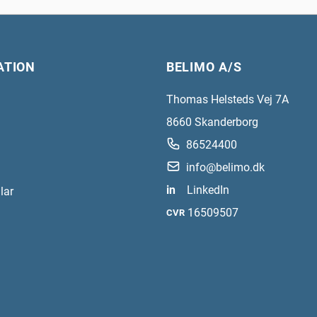
ATION
BELIMO A/S
Thomas Helsteds Vej 7A
8660
Skanderborg
86524400
info@belimo.dk
in
LinkedIn
lar
16509507
CVR