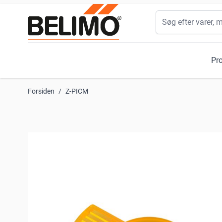
Skip to Content
Søg
Pr
Forsiden
/
Z-PICM