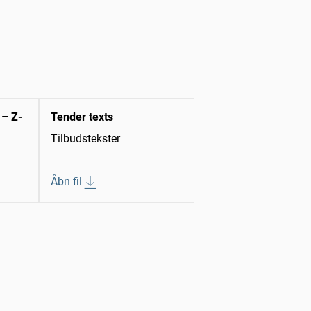
 – Z-
Tender texts
Tilbudstekster
Åbn fil