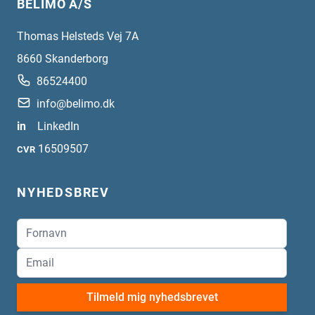
BELIMO A/S
Thomas Helsteds Vej 7A
8660
Skanderborg
86524400
info@belimo.dk
in
LinkedIn
16509507
CVR
NYHEDSBREV
Tilmeld mig nyhedsbrevet