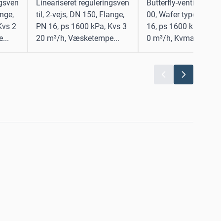
ngsven
Lineariseret reguleringsven
Butterfly-ventil, 2-vej
ange,
til, 2-vejs, DN 150, Flange,
00, Wafer type PN 6 /
Kvs 2
PN 16, ps 1600 kPa, Kvs 3
16, ps 1600 kPa, Kvs
...
20 m³/h, Væsketempe...
0 m³/h, Kvmax 690 m³