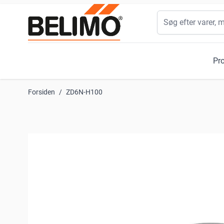
Skip to Content
Søg
Pr
Forsiden
/
ZD6N-H100