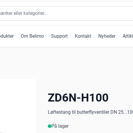
odukter
Om Belimo
Support
Kontakt
Nyheder
Artik
ZD6N-H100
Løftestang til butterflyventiler DN 25...1
På lager