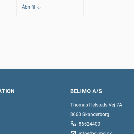
Åbn fil
ATION
BELIMO A/S
Thomas Helsteds Vej 7A
8660
Skanderborg
86524400
info@belimo.dk