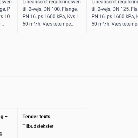
ngsven
Lineariseret reguleringsven
Lineariseret reguleri
nge, P
til, 2-vejs, DN 100, Flange,
til, 2-vejs, DN 125, Fl
vs 10
PN 16, ps 1600 kPa, Kvs 1
PN 16, ps 1600 kPa, 
..
60 m³/h, Væsketempe...
50 m³/h, Væsketempe
ng –
Tender texts
Tilbudstekster
ng