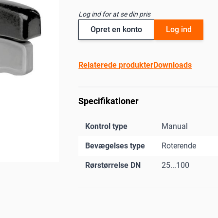
Log ind for at se din pris
Opret en konto
Log ind
Relaterede produkter
Downloads
Specifikationer
Kontrol type
Manual
Bevægelses type
Roterende
Rørstørrelse DN
25...100