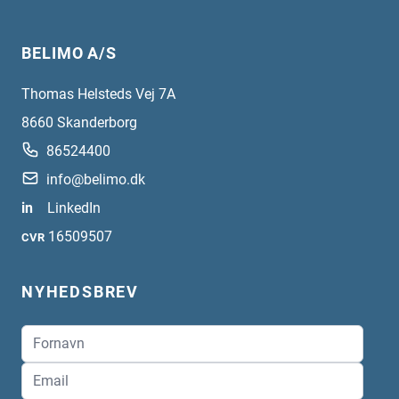
BELIMO A/S
Thomas Helsteds Vej 7A
8660
Skanderborg
86524400
info@belimo.dk
in
LinkedIn
16509507
CVR
NYHEDSBREV