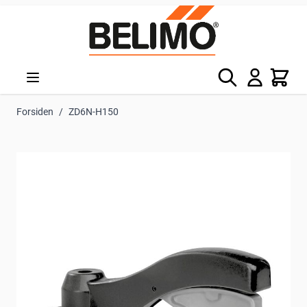
Skip to Content
Søg
Kurv
Forsiden
/
ZD6N-H150