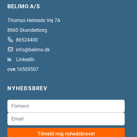
BELIMO A/S
Thomas Helsteds Vej 7A
8660
Skanderborg
86524400
info@belimo.dk
in
LinkedIn
16509507
CVR
NYHEDSBREV
Tilmeld mig nyhedsbrevet