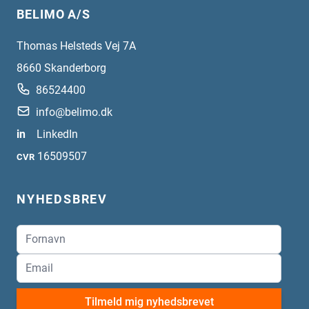
BELIMO A/S
Thomas Helsteds Vej 7A
8660
Skanderborg
86524400
info@belimo.dk
in
LinkedIn
16509507
CVR
NYHEDSBREV
Tilmeld mig nyhedsbrevet