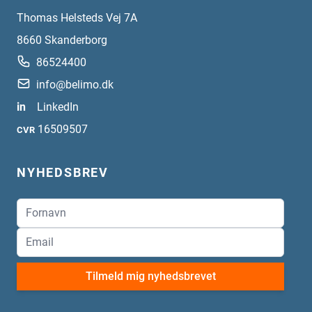
Thomas Helsteds Vej 7A
8660
Skanderborg
86524400
info@belimo.dk
in
LinkedIn
16509507
CVR
NYHEDSBREV
Tilmeld mig nyhedsbrevet