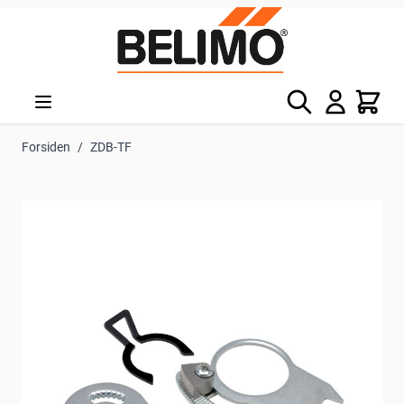
Skip to Content
Søg
Kurv
Forsiden
/
ZDB-TF