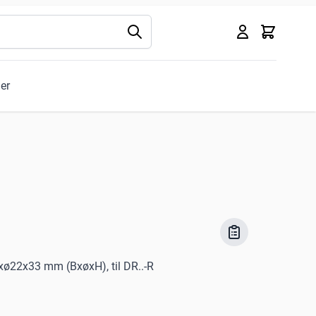
Kurv
ler
xø22x33 mm (BxøxH), til DR..-R