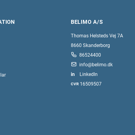
ATION
BELIMO A/S
Thomas Helsteds Vej 7A
8660
Skanderborg
86524400
info@belimo.dk
in
LinkedIn
lar
16509507
CVR