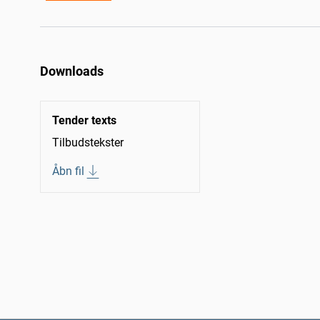
Downloads
Tender texts
Tilbudstekster
Åbn fil