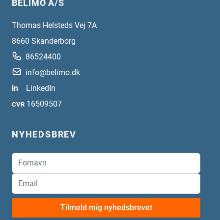
BELIMO A/S
Thomas Helsteds Vej 7A
8660
Skanderborg
86524400
info@belimo.dk
in
LinkedIn
16509507
CVR
NYHEDSBREV
Tilmeld mig nyhedsbrevet