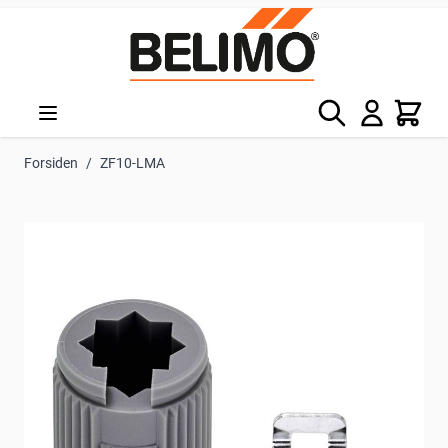
Skip to Content
Søg
Kurv
Forsiden
/
ZF10-LMA