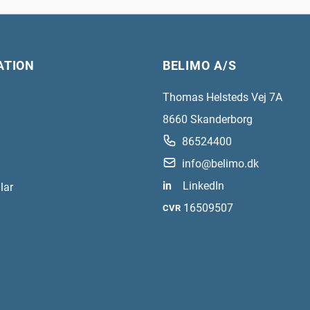
ATION
BELIMO A/S
Thomas Helsteds Vej 7A
8660
Skanderborg
86524400
info@belimo.dk
in
LinkedIn
lar
16509507
CVR