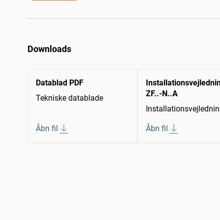
Downloads
Datablad PDF
Installationsvejledni
ZF..-N..A
Tekniske datablade
Installationsvejledni
Åbn fil
Åbn fil