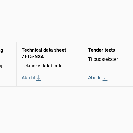
ng –
Technical data sheet –
Tender texts
ZF15-NSA
Tilbudstekster
ng
Tekniske datablade
Åbn fil
Åbn fil