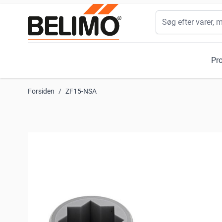
Skip to Content
Søg
Pr
Forsiden
/
ZF15-NSA