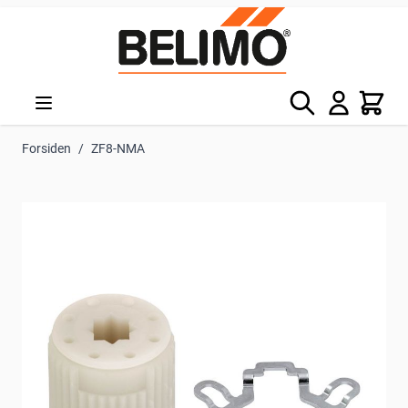
Skip to Content
Søg
Kurv
Forsiden
/
ZF8-NMA