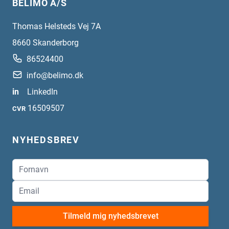
BELIMO A/S
Thomas Helsteds Vej 7A
8660
Skanderborg
86524400
info@belimo.dk
in
LinkedIn
16509507
CVR
NYHEDSBREV
Tilmeld mig nyhedsbrevet