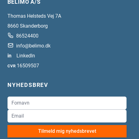
BELIMO A/S
Thomas Helsteds Vej 7A
8660
Skanderborg
86524400
info@belimo.dk
in
LinkedIn
16509507
CVR
NYHEDSBREV
Tilmeld mig nyhedsbrevet