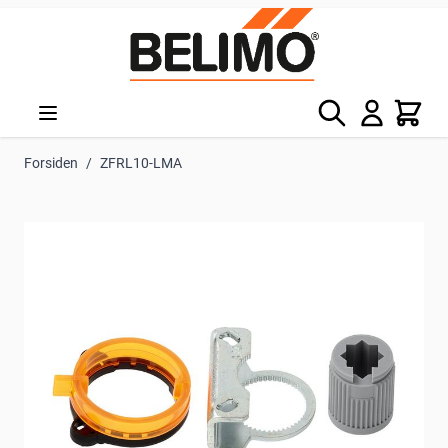
Skip to Content
Søg
Kurv
Forsiden
/
ZFRL10-LMA