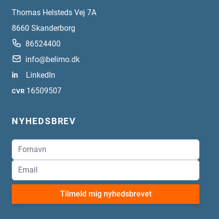
Thomas Helsteds Vej 7A
8660
Skanderborg
86524400
info@belimo.dk
in
LinkedIn
16509507
CVR
NYHEDSBREV
Tilmeld mig nyhedsbrevet