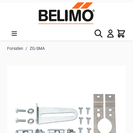
Skip to Content
Søg
Kurv
Forsiden
/
ZG-SMA