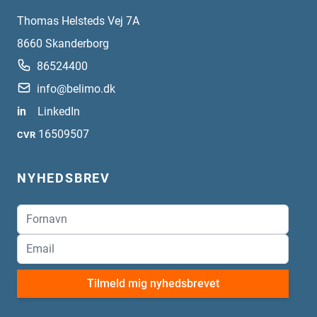
Thomas Helsteds Vej 7A
8660
Skanderborg
86524400
info@belimo.dk
in
LinkedIn
16509507
CVR
NYHEDSBREV
Tilmeld mig nyhedsbrevet