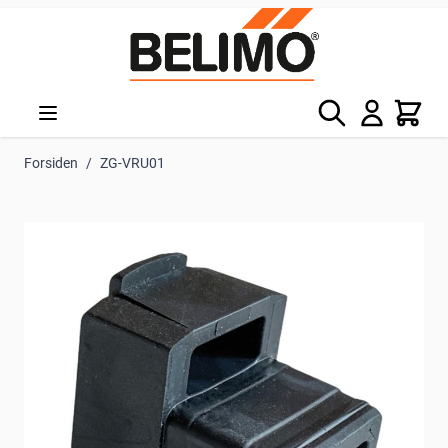
Skip to Content
Søg
Kurv
Forsiden
/
ZG-VRU01