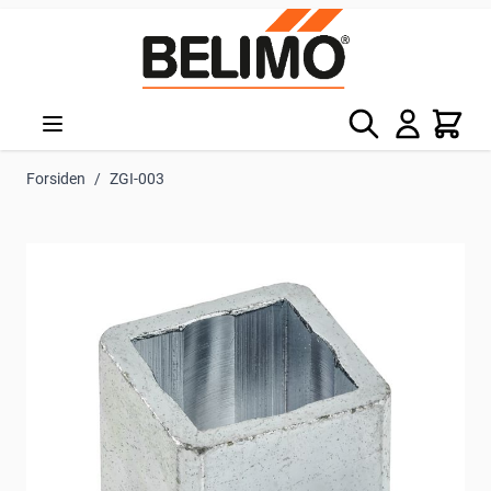
Skip to Content
Søg
Kurv
Forsiden
/
ZGI-003