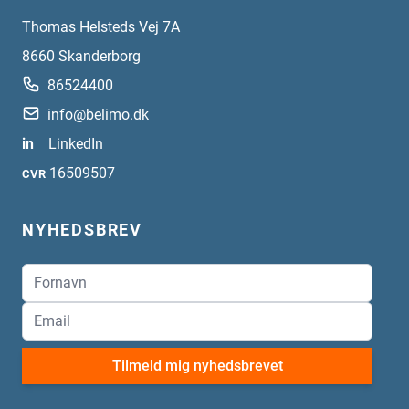
Thomas Helsteds Vej 7A
8660
Skanderborg
86524400
info@belimo.dk
in
LinkedIn
16509507
CVR
NYHEDSBREV
Tilmeld mig nyhedsbrevet