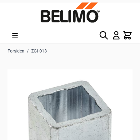
Skip to Content
Søg
Kurv
Forsiden
/
ZGI-013