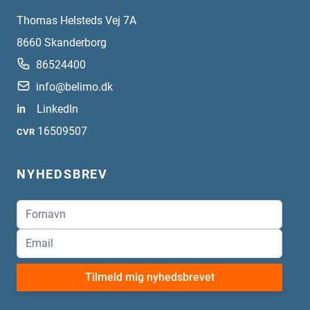
Thomas Helsteds Vej 7A
8660
Skanderborg
86524400
info@belimo.dk
in
LinkedIn
16509507
CVR
NYHEDSBREV
Tilmeld mig nyhedsbrevet