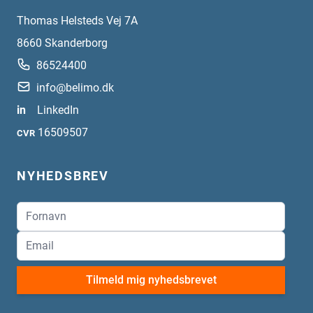
Thomas Helsteds Vej 7A
8660
Skanderborg
86524400
info@belimo.dk
in
LinkedIn
16509507
CVR
NYHEDSBREV
Tilmeld mig nyhedsbrevet