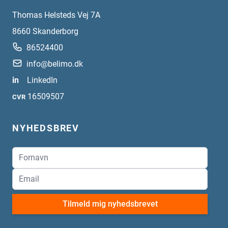
Thomas Helsteds Vej 7A
8660
Skanderborg
86524400
info@belimo.dk
in
LinkedIn
16509507
CVR
NYHEDSBREV
Tilmeld mig nyhedsbrevet