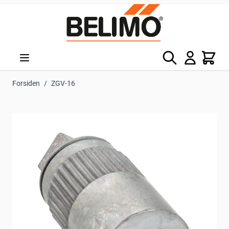
Skip to Content
Søg
Kurv
Forsiden
/
ZGV-16