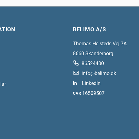
ATION
BELIMO A/S
Thomas Helsteds Vej 7A
8660
Skanderborg
86524400
info@belimo.dk
in
LinkedIn
lar
16509507
CVR