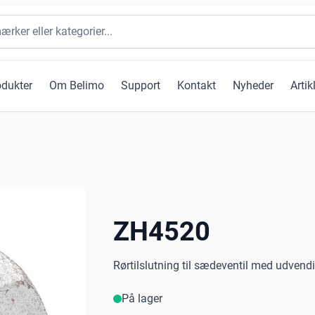
odukter
Om Belimo
Support
Kontakt
Nyheder
Artik
ZH4520
Rørtilslutning til sædeventil med udvend
På lager