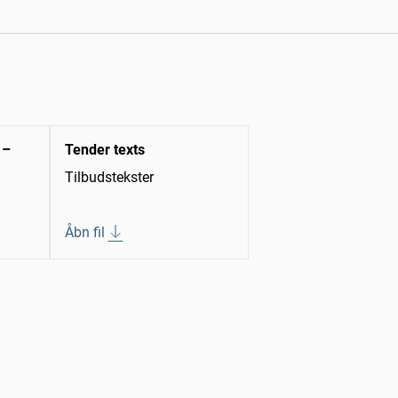
 –
Tender texts
Tilbudstekster
Åbn fil