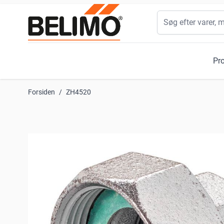
Skip to Content
Søg
Pr
Forsiden
/
ZH4520