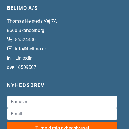
BELIMO A/S
Thomas Helsteds Vej 7A
8660
Skanderborg
86524400
info@belimo.dk
in
LinkedIn
16509507
CVR
NYHEDSBREV
Tilmeld mig nyhedsbrevet