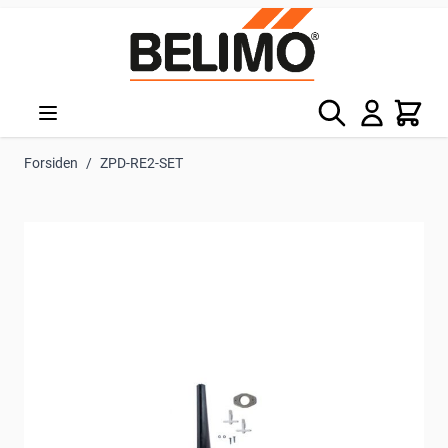
Skip to Content
Søg
Kurv
Forsiden
/
ZPD-RE2-SET