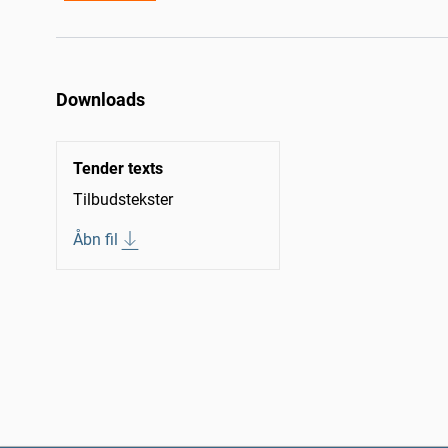
Downloads
Tender texts
Tilbudstekster
Åbn fil