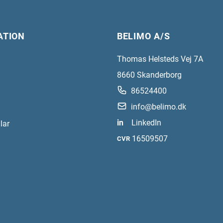
ATION
BELIMO A/S
Thomas Helsteds Vej 7A
8660
Skanderborg
86524400
info@belimo.dk
in
LinkedIn
lar
16509507
CVR