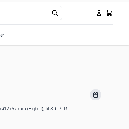
Kurv
ler
ø17x57 mm (BxøxH), til SR..P..-R