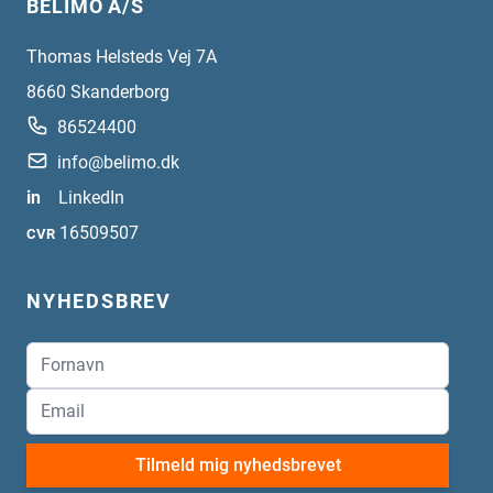
BELIMO A/S
Thomas Helsteds Vej 7A
8660
Skanderborg
86524400
info@belimo.dk
in
LinkedIn
16509507
CVR
NYHEDSBREV
Tilmeld mig nyhedsbrevet