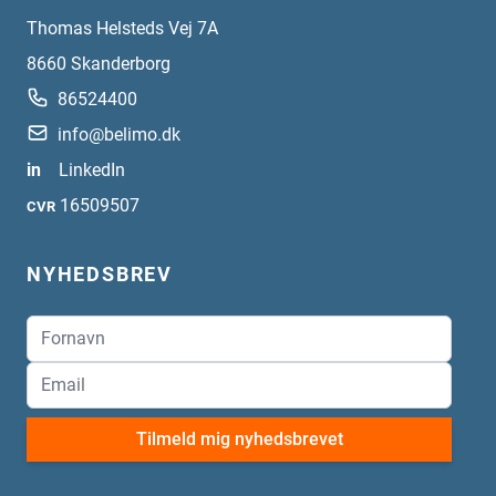
Thomas Helsteds Vej 7A
8660
Skanderborg
86524400
info@belimo.dk
in
LinkedIn
16509507
CVR
NYHEDSBREV
Tilmeld mig nyhedsbrevet