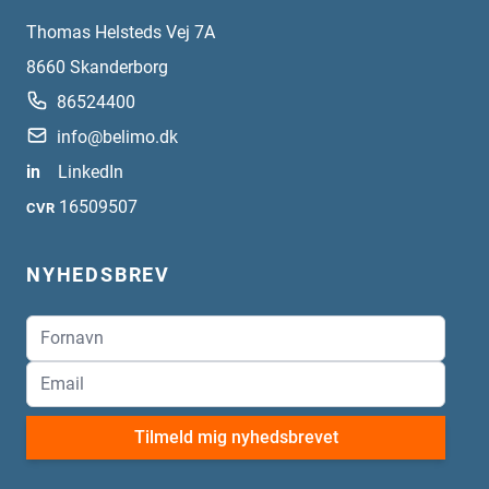
Thomas Helsteds Vej 7A
8660
Skanderborg
86524400
info@belimo.dk
in
LinkedIn
16509507
CVR
NYHEDSBREV
Tilmeld mig nyhedsbrevet