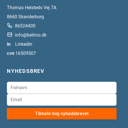
Thomas Helsteds Vej 7A
8660
Skanderborg
86524400
info@belimo.dk
in
LinkedIn
16509507
CVR
NYHEDSBREV
Tilmeld mig nyhedsbrevet