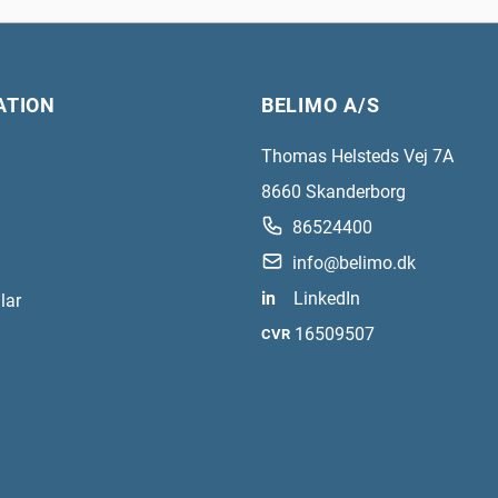
ATION
BELIMO A/S
Thomas Helsteds Vej 7A
8660
Skanderborg
86524400
info@belimo.dk
in
LinkedIn
lar
16509507
CVR