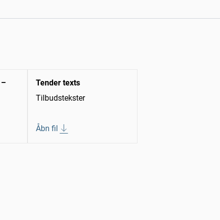
 –
Tender texts
Tilbudstekster
Åbn fil