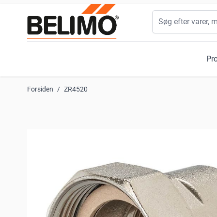
Skip to Content
Søg
Pr
Forsiden
/
ZR4520