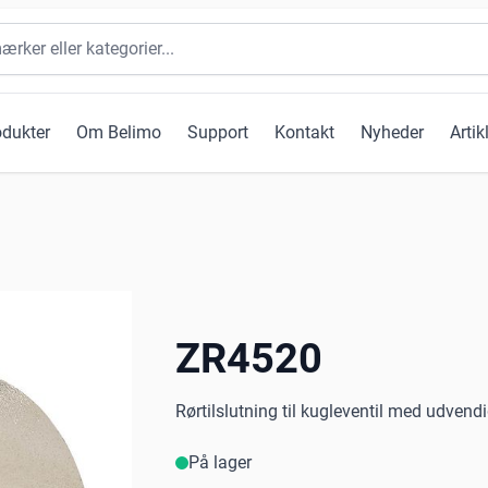
odukter
Om Belimo
Support
Kontakt
Nyheder
Artik
ZR4520
Rørtilslutning til kugleventil med udvend
På lager