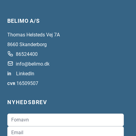
BELIMO A/S
Thomas Helsteds Vej 7A
8660
Skanderborg
86524400
info@belimo.dk
in
LinkedIn
16509507
CVR
NYHEDSBREV