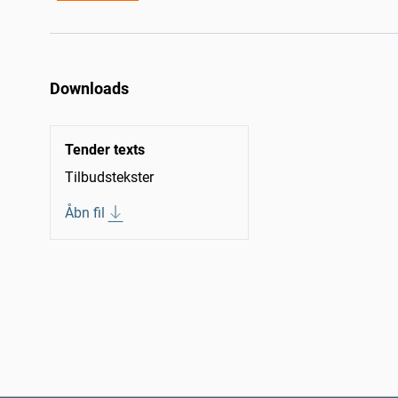
Downloads
Tender texts
Tilbudstekster
Åbn fil