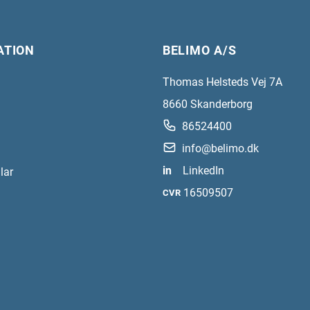
ATION
BELIMO A/S
Thomas Helsteds Vej 7A
8660
Skanderborg
86524400
info@belimo.dk
in
LinkedIn
lar
16509507
CVR