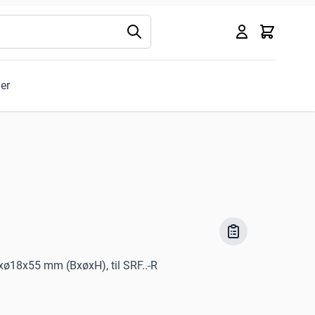
Kurv
ler
xø18x55 mm (BxøxH), til SRF..-R